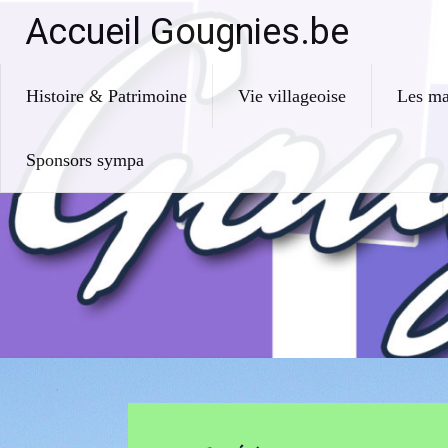
Skip
Accueil Gougnies.be
to
content
Histoire & Patrimoine
Vie villageoise
Les ma
Sponsors sympa