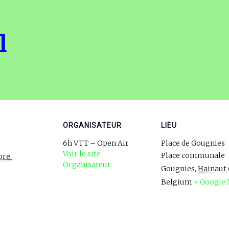
l
ORGANISATEUR
LIEU
6h VTT – Open Air
Place de Gougnies
Voir le site
Place communale
bre 
Organisateur
Gougnies
,
Hainaut
Belgium
+ Google