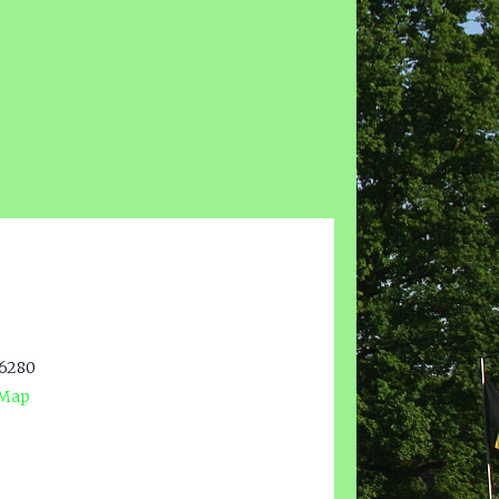
6280
 Map