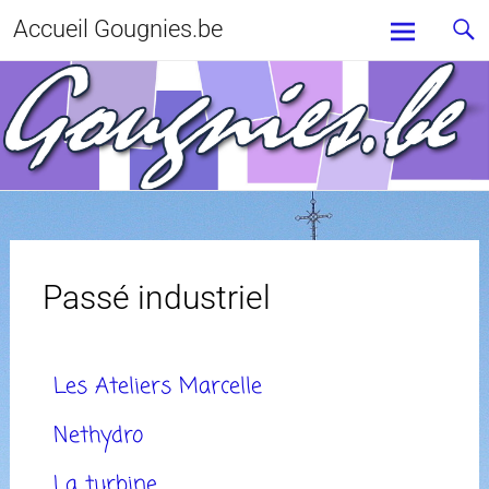
Accueil Gougnies.be
Passé industriel
Les Ateliers Marcelle
Nethydro
La turbine