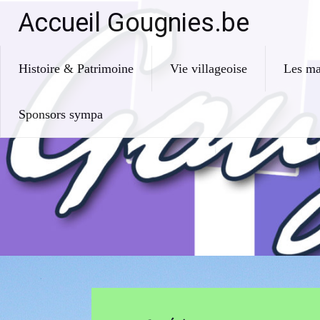
Skip
Accueil Gougnies.be
to
content
Histoire & Patrimoine
Vie villageoise
Les ma
Sponsors sympa