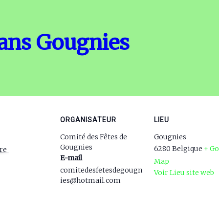
dans Gougnies
ORGANISATEUR
LIEU
Comité des Fêtes de
Gougnies
Gougnies
6280
Belgique
+ Go
re 
E-mail
Map
comitedesfetesdegougn
Voir Lieu site web
ies@hotmail.com