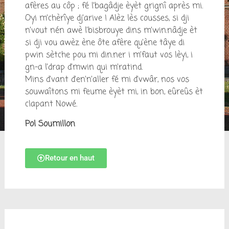
afères au côp ; fé l’bagâdje èyèt grignî après mi.
Oyi m’chèrîye dj’arive ! Alèz lès cousses, si dji
n’vout nén awè l’bisbrouye dins m’win.nâdje èt
si dji vou awèz ène ôte afère qu’ène tâye di
pwin sètche pou mi din.ner i m’faut vos lèyi, i
gn-a l’drap d’mwin qui m’ratind.
Mins d’vant d’en’n’aller fé mi d’vwâr, nos vos
souwaîtons mi feume èyèt mi, in bon, eûreûs èt
clapant Nowé.
Pol Soumillon
Retour en haut