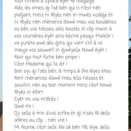
tout rimète à s’place èyèt fé l’bagâdje.
Alèz lès omes, dji l’sé bén qui ci n’èst nén
plaîjant, mins ni fèyèz nén in mwés visâdje èt
ni fèyèz nén chènance d’awè mau vos boudènes
ou bén vos tièsses, alèz boutèz in côp mwin à
vos coumères èyèt sins bèz’né pasqui t’taleûr i
va putète awè dès djins qui vont v’nî à vo
maujo vos souwétî in djwèyeûx Nowé èyèt i
faut qui tout fuche bén prope !
C’èst Madame qui l’a dit !
Bon oyi, dji l’sés bén, di timps à ôte lèyes ètou
font chènances d’awè mau leûs tièsses èt,
souvînt, nén au bon momint mins c’èst Nowé
fèyèz in èfort.
Eyèt mi vos m’dîrèz !
Qwè mi !
Dji seûs è trin d’vos scrîre èt dji n’sés fé deûs
afères au côp … nén vré !
Mi feume, c’èst seûr, èle sé bén l’fé, lèye, deûs