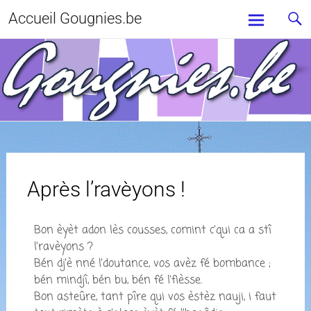
Accueil Gougnies.be
Après l’ravèyons !
Bon èyèt adon lès cousses, comint c’qui ca a stî
l’ravèyons ?
Bén dj’è nné l’doutance, vos avèz fé bombance ;
bén mindjî, bén bu, bén fé l’fièsse.
Bon asteûre, tant pîre qui vos èstèz nauji, i faut