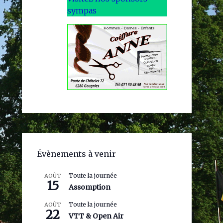
sympas
Évènements à venir
Toute la journée
AOÛT
15
Assomption
Toute la journée
AOÛT
22
VTT & Open Air