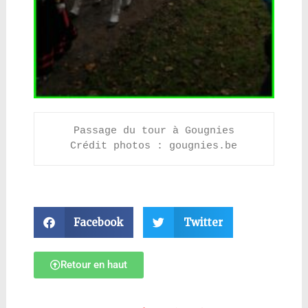
Passage du tour à Gougnies
Crédit photos : gougnies.be
Facebook
Twitter
Retour en haut