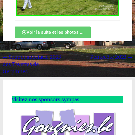
Voir la suite et les photos ...
←
Souper spectacle 2023
Pentecôte 2023
→
des Tayettes de
Gerpinnes
Visitez nos sponsors sympas