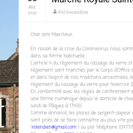
Avr
Pol Soumillon
2020
Cher ami Marcheur,
En raison de la crise du Coronavirus, nous somm
dans sa forme habituelle.
L’article 4 du règlement du cassage du verre st
règlement sont tranchés par le Corps d’Office s
et dans l’esprit de nos traditions ancestrales, 
règlement du cassage du verre pour l
’exercice 
En conformité avec les règles de confinement e
une forme numérique depuis le domicile de chaqu
lundi de Pâques à 17h00.
Comme annoncé, les places de sergent-sapeur e
sont priés de se faire connaitre au plus vite po
(
rolendien@gmail.com
) ou par téléphone (0477/5