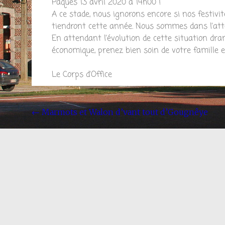
Pâques
13 avril 2020 à 14h00
!
A ce stade, nous ignorons encore si nos festivi
tiendront cette année. Nous sommes dans l’atte
En attendant l’évolution de cette situation dra
économique, prenez bien soin de votre famille e
Le Corps d’Office
←
Marmots et Walon d’vant tout d’Gougnêye