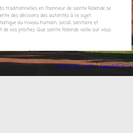
tés traditionnelles en l’honneur de sainte Rolende se
nte des décisions des autorités à ce sujet.
matique au niveau humain, social, sanitaire et
t de vos proches. Que sainte Rolende veille sur vous.
Pentecôte 2020 – Annulation
→