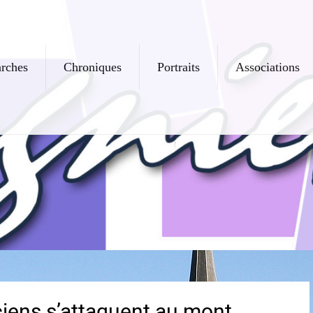
rches
Chroniques
Portraits
Associations
iens s’attaquent au mont