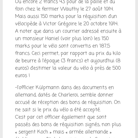
Ou encore 2 francs 43 pour de la paille et du
foin chez le fermier Wauthy le 27 août 1914.
Mais aussi 150 marks pour la réquisition d’un
vélocipède à Victor Grégoire le 20 octobre 1914.
A noter que dans un courrier adressé ensuite à
un monsieur Haniel (voir plus loin) les 150
marks pour le vélo sont convertis en 187,5
francs. Ceci permet, par rapport au prix du kilo
de beurre à l’époque (3 francs) et aujourd’hui (8
euros) d’estimer la valeur du vélo à près de 500
euros !
-l’officier Külpmann dans des documents en
allemand, datés de Charleroi, semble donner
accusé de réception des bons de réquisition. On
ne sait si le prix du vélo a été accepté.
C’est par cet officier également que sont
passés des bons de réquisition signés, non plus
« sergent Koch » mais « armée allemande »